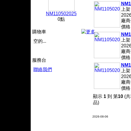
NM1
上架
NM110502025
2026
0點
廠商
價
購物車
NM1
上架
空的...
2026
廠商
價
服務台
NM1
聯絡我們
上架
2026
廠商
價
顯示
1
到 第
10
(共
品)
2026-08-06